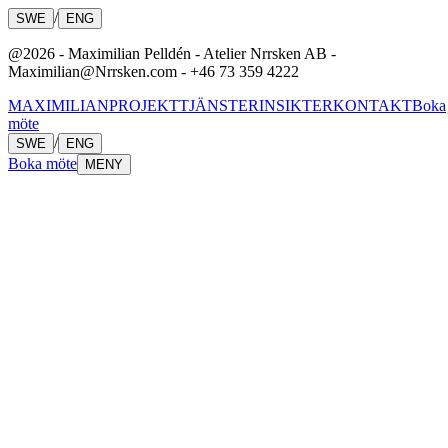
/
SWE
ENG
@2026 - Maximilian Pelldén - Atelier Nrrsken AB -
Maximilian@Nrrsken.com - +46 73 359 4222
MAXIMILIAN
PROJEKT
TJÄNSTER
INSIKTER
KONTAKT
Boka
möte
/
SWE
ENG
Boka möte
MENY